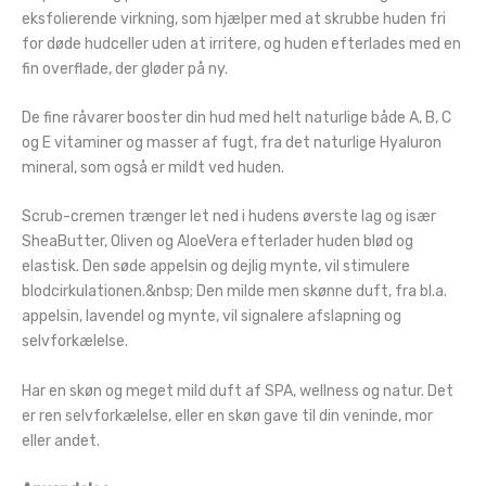
eksfolierende virkning, som hjælper med at skrubbe huden fri
for døde hudceller uden at irritere, og huden efterlades med en
fin overflade, der gløder på ny.
De fine råvarer booster din hud med helt naturlige både A, B, C
og E vitaminer og masser af fugt, fra det naturlige Hyaluron
mineral, som også er mildt ved huden.
Scrub-cremen trænger let ned i hudens øverste lag og især
SheaButter, Oliven og AloeVera efterlader huden blød og
elastisk. Den søde appelsin og dejlig mynte, vil stimulere
blodcirkulationen.&nbsp; Den milde men skønne duft, fra bl.a.
appelsin, lavendel og mynte, vil signalere afslapning og
selvforkælelse.
Har en skøn og meget mild duft af SPA, wellness og natur. Det
er ren selvforkælelse, eller en skøn gave til din veninde, mor
eller andet.