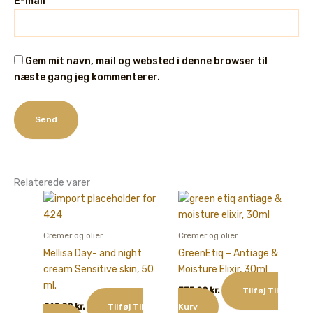
E-mail
*
Gem mit navn, mail og websted i denne browser til
næste gang jeg kommenterer.
Relaterede varer
Cremer og olier
Cremer og olier
Mellisa Day- and night
GreenEtiq – Antiage &
cream Sensitive skin, 50
Moisture Elixir, 30ml
ml.
335,00
kr.
Tilføj Til
210,00
kr.
Tilføj Til
Kurv