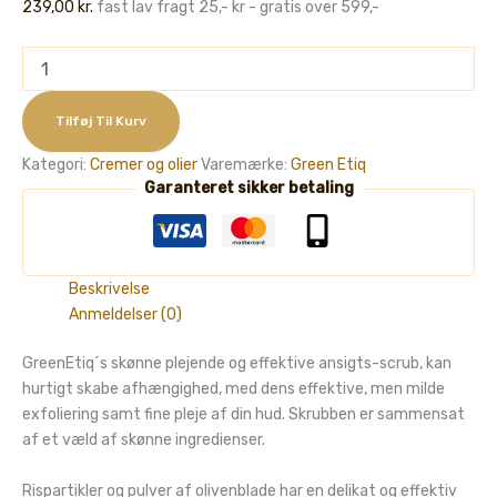
239,00
kr.
fast lav fragt 25,- kr - gratis over 599,-
GreenEtiq
-
Nourishing
Facial
Tilføj Til Kurv
Scrub
Kategori:
Cremer og olier
Varemærke:
Green Etiq
Mask,
Garanteret sikker betaling
100ml
antal
Beskrivelse
Anmeldelser (0)
GreenEtiq´s skønne plejende og effektive ansigts-scrub, kan
hurtigt skabe afhængighed, med dens effektive, men milde
exfoliering samt fine pleje af din hud. Skrubben er sammensat
af et væld af skønne ingredienser.
Rispartikler og pulver af olivenblade har en delikat og effektiv