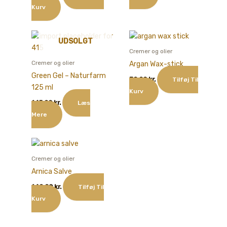
Kurv
UDSOLGT
Cremer og olier
Cremer og olier
Argan Wax-stick
Green Gel – Naturfarm
70,00
kr.
Tilføj Til
125 ml
Kurv
145,00
kr.
Læs
Mere
Cremer og olier
Arnica Salve
140,00
kr.
Tilføj Til
Kurv