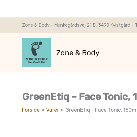
Gå
Zone & Body - Munkegårdsvej 21 B, 3490 Kvistgård - T
til
indholdet
Zone & Body
GreenEtiq – Face Tonic, 
Forside
Varer
GreenEtiq – Face Tonic, 150m