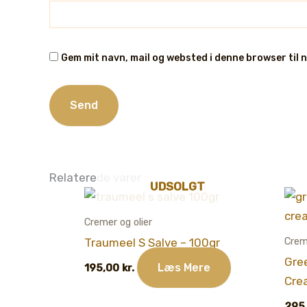
Gem mit navn, mail og websted i denne browser til
Relaterede varer
UDSOLGT
Cremer og olier
Crem
Traumeel S Salve – 100gr
Gre
Læs Mere
195,00
kr.
Cre
295