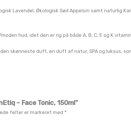
logisk Lavendel, Økologisk Sød Appelsin samt naturlig Ka
d/moden hud, idet den er rig på både A, B, C, E og K vitami
den skønneste duft, en duft af natur, SPA og luksus, som
nEtiq – Face Tonic, 150ml”
ede felter er markeret med
*