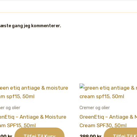
 næste gang jeg kommenterer.
er og olier
Cremer og olier
enEtiq – Antiage & Moisture
GreenEtiq – Antiage & 
am SPF15, 50ml
Cream SPF30, 50ml
Tilføj Til Kurv
Tilføj Til 
,00
kr.
299,00
kr.