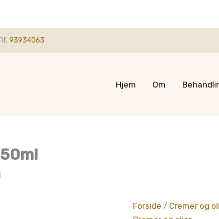
lf.
93934063
Hjem
Om
Behandli
150ml
l
Forside
/
Cremer og ol