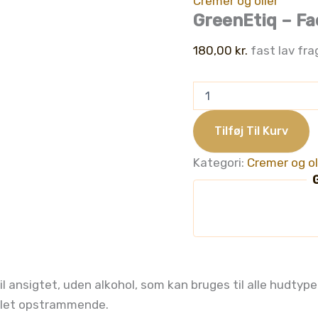
Cremer og olier
GreenEtiq – Fa
180,00
kr.
fast lav fra
GreenEtiq
-
Face
Tonic,
Tilføj Til Kurv
150ml
antal
Kategori:
Cremer og ol
G
il ansigtet, uden alkohol, som kan bruges til alle hudtype
g let opstrammende.