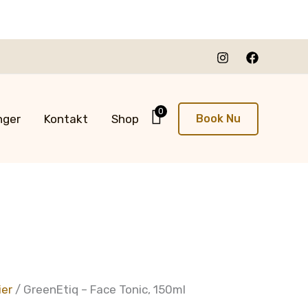
0
nger
Kontakt
Shop
Book Nu
ier
/ GreenEtiq – Face Tonic, 150ml