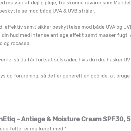
ed masser af dejlig pleje, fra skønne råvarer som Mandel
 beskyttelse mod både UVA & UVB stråler.
id, effektiv samt sikker beskyttelse mod både UVA og UVB
e din hud med intense antiage effekt samt masser fugt. Al
ud og rocasea.
erne, så du får fortsat solskader, hvis du ikke husker U
lys og forurening, så det er generelt en god ide, at bru
enEtiq – Antiage & Moisture Cream SPF30, 
ede felter er markeret med
*