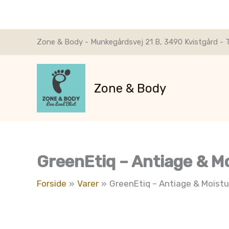
Gå
Zone & Body - Munkegårdsvej 21 B, 3490 Kvistgård - T
til
indholdet
Zone & Body
GreenEtiq – Antiage & 
Forside
Varer
GreenEtiq – Antiage & Moist