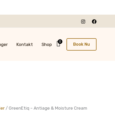
0
nger
Kontakt
Shop
Book Nu
ier
/ GreenEtiq – Antiage & Moisture Cream