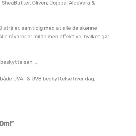
, SheaButter, Oliven, Jojoba, AloeVera &
 stråler, samtidig med at alle de skønne
le råvarer er milde men effektive, hvilket gør
V beskyttelsen….
ge både UVA- & UVB beskyttelse hver dag.
50ml”