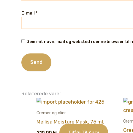
E-mail
*
Gem mit navn, mail og websted i denne browser til
Relaterede varer
Cremer og olier
Crem
Mellisa Moisture Mask, 75 ml.
Gre
Tilføj Til Kurv
210,00
kr.