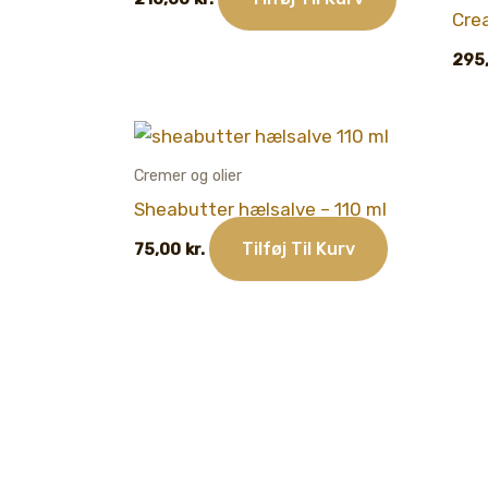
Cre
295
Cremer og olier
Sheabutter hælsalve – 110 ml
Tilføj Til Kurv
75,00
kr.