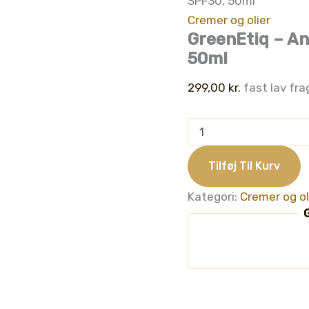
SPF30, 50ml
Cremer og olier
GreenEtiq – A
50ml
299,00
kr.
fast lav fra
GreenEtiq
-
Antiage
&
Tilføj Til Kurv
Moisture
Cream
Kategori:
Cremer og ol
SPF30,
G
50ml
antal