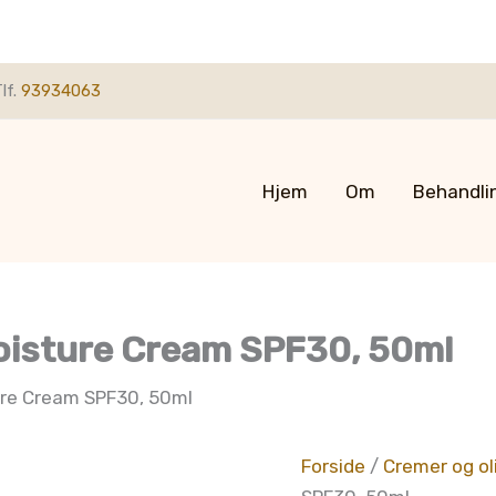
lf.
93934063
Hjem
Om
Behandli
Moisture Cream SPF30, 50ml
ure Cream SPF30, 50ml
Forside
/
Cremer og ol