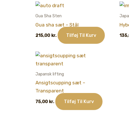
Gua Sha Sten
Japa
Gua sha sæt – Stål
Hyb
Tilføj Til Kurv
215,00
kr.
135
Japansk lifting
Ansigtscupping sæt –
Transparent
Tilføj Til Kurv
75,00
kr.