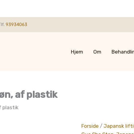
lf.
93934063
Hjem
Om
Behandli
n, af plastik
f plastik
Forside
/
Japansk lift