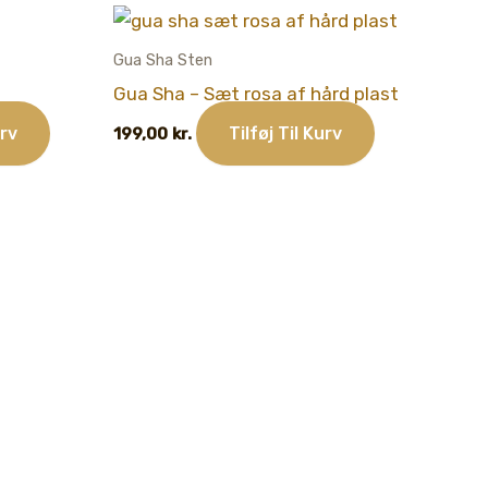
Gua Sha Sten
Gua Sha – Sæt rosa af hård plast
urv
Tilføj Til Kurv
199,00
kr.