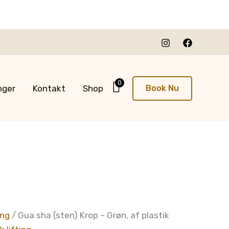
0
nger
Kontakt
Shop
Book Nu
ing
/ Gua sha (sten) Krop – Grøn, af plastik