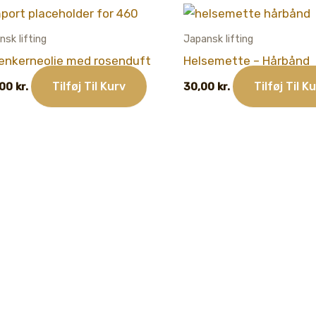
nsk lifting
Japansk lifting
enkerneolie med rosenduft
Helsemette – Hårbånd
Tilføj Til Kurv
Tilføj Til K
,00
kr.
30,00
kr.