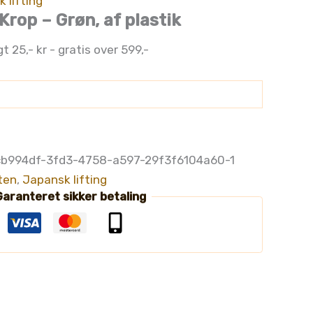
 lifting
Krop – Grøn, af plastik
gt 25,- kr - gratis over 599,-
cb994df-3fd3-4758-a597-29f3f6104a60-1
ten
,
Japansk lifting
aranteret sikker betaling