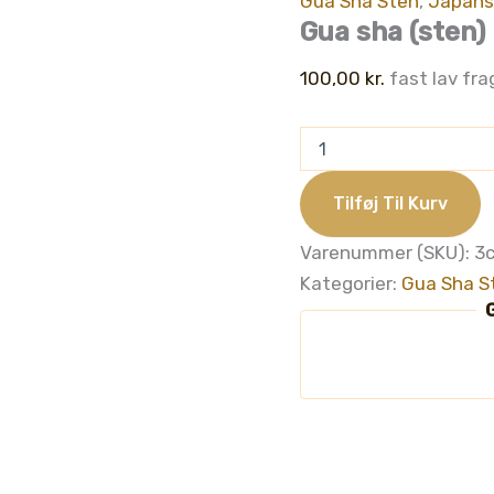
Gua Sha Sten
,
Japansk
Gua sha (sten) 
100,00
kr.
fast lav fra
Gua
sha
(sten)
Krop
Tilføj Til Kurv
-
Grøn,
Varenummer (SKU):
3
af
Kategorier:
Gua Sha S
plastik
G
antal