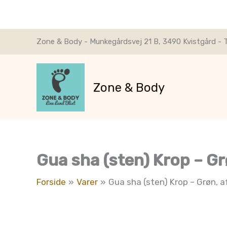
Gå
Zone & Body - Munkegårdsvej 21 B, 3490 Kvistgård - T
til
indholdet
Zone & Body
Gua sha (sten) Krop – Grø
Forside
Varer
Gua sha (sten) Krop – Grøn, a