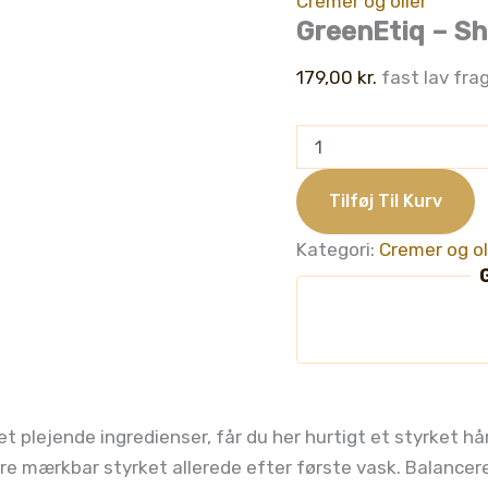
Cremer og olier
GreenEtiq – S
179,00
kr.
fast lav frag
GreenEtiq
-
Shampoo,
200ml
Tilføj Til Kurv
antal
Kategori:
Cremer og ol
G
 plejende ingredienser, får du her hurtigt et styrket hå
ære mærkbar styrket allerede efter første vask. Balance