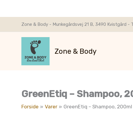
Gå
Zone & Body - Munkegårdsvej 21 B, 3490 Kvistgård - T
til
indholdet
Zone & Body
GreenEtiq – Shampoo, 2
Forside
Varer
GreenEtiq – Shampoo, 200ml