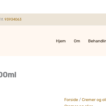
lf.
93934063
Hjem
Om
Behandli
00ml
Forside
/
Cremer og ol