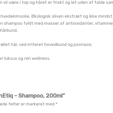
vil være i top og håret er friskt og let uden af falde s
hvedekimsolie, Økologisk oliven ekstrakt og ikke mindst
 En shampoo fyldt med masser af antioxidanter, vitaminer
g hårbund.
krøllet hår, ved irriteret hovedbund og psoriasis.
er luksus og ren wellness.
enEtiq – Shampoo, 200ml”
ede felter er markeret med
*