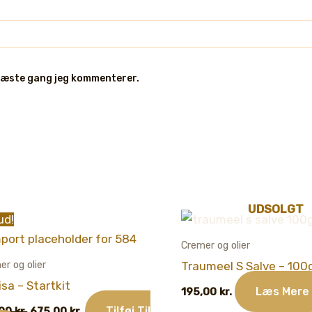
 næste gang jeg kommenterer.
UDSOLGT
ud!
Cremer og olier
er og olier
Traumeel S Salve – 100
isa – Startkit
Læs Mere
195,00
kr.
Den
Den
Tilføj Til
,00
kr.
675,00
kr.