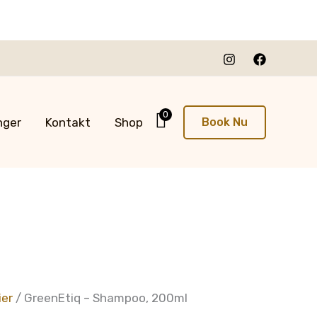
0
nger
Kontakt
Shop
Book Nu
ier
/ GreenEtiq – Shampoo, 200ml