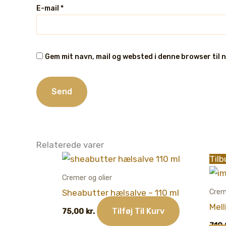
E-mail
*
Gem mit navn, mail og websted i denne browser til
Relaterede varer
Tilb
Cremer og olier
Crem
Sheabutter hælsalve – 110 ml
Mell
Tilføj Til Kurv
75,00
kr.
710