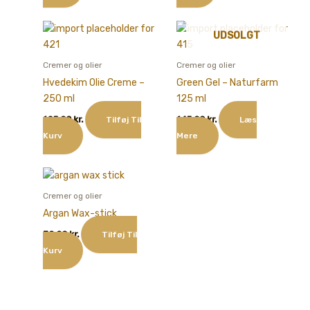
UDSOLGT
Cremer og olier
Cremer og olier
Hvedekim Olie Creme –
Green Gel – Naturfarm
250 ml
125 ml
125,00
kr.
145,00
kr.
Tilføj Til
Læs
Kurv
Mere
Cremer og olier
Argan Wax-stick
70,00
kr.
Tilføj Til
Kurv