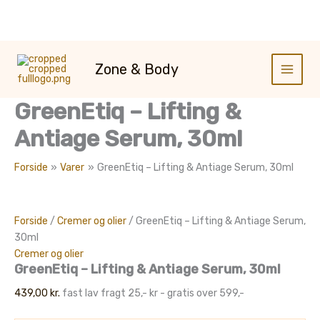
Gå
til
Zone & Body
indholdet
GreenEtiq – Lifting &
Antiage Serum, 30ml
Forside
Varer
GreenEtiq – Lifting & Antiage Serum, 30ml
Forside
/
Cremer og olier
/ GreenEtiq – Lifting & Antiage Serum,
30ml
Cremer og olier
GreenEtiq – Lifting & Antiage Serum, 30ml
439,00
kr.
fast lav fragt 25,- kr - gratis over 599,-