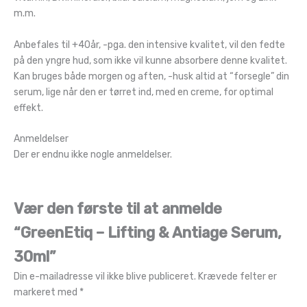
m.m.
Anbefales til +40år, -pga. den intensive kvalitet, vil den fedte
på den yngre hud, som ikke vil kunne absorbere denne kvalitet.
Kan bruges både morgen og aften, -husk altid at “forsegle” din
serum, lige når den er tørret ind, med en creme, for optimal
effekt.
Anmeldelser
Der er endnu ikke nogle anmeldelser.
Vær den første til at anmelde
“GreenEtiq – Lifting & Antiage Serum,
30ml”
Din e-mailadresse vil ikke blive publiceret.
Krævede felter er
markeret med
*