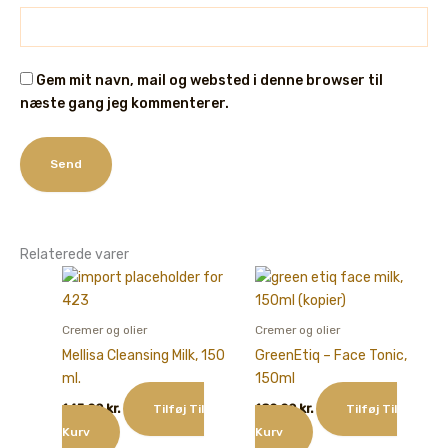
Gem mit navn, mail og websted i denne browser til
næste gang jeg kommenterer.
Relaterede varer
Cremer og olier
Cremer og olier
Mellisa Cleansing Milk, 150
GreenEtiq – Face Tonic,
ml.
150ml
145,00
kr.
180,00
kr.
Tilføj Til
Tilføj Til
Kurv
Kurv