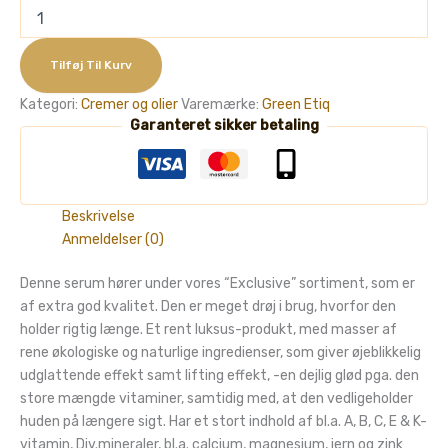
GreenEtiq
-
Lifting
&
Tilføj Til Kurv
Antiage
Kategori:
Cremer og olier
Varemærke:
Green Etiq
Serum,
Garanteret sikker betaling
30ml
antal
Beskrivelse
Anmeldelser (0)
Denne serum hører under vores “Exclusive” sortiment, som er
af extra god kvalitet. Den er meget drøj i brug, hvorfor den
holder rigtig længe. Et rent luksus-produkt, med masser af
rene økologiske og naturlige ingredienser, som giver øjeblikkelig
udglattende effekt samt lifting effekt, -en dejlig glød pga. den
store mængde vitaminer, samtidig med, at den vedligeholder
huden på længere sigt. Har et stort indhold af bl.a. A, B, C, E & K-
vitamin, Div.mineraler, bl.a. calcium, magnesium, jern og zink