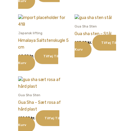
Kurv
Gua Sha Sten
Japansk lifting
Gua sha sten – Stål
Himalaya Saltstenskugle 5
125,00
kr.
Tilføj Til
cm
Kurv
60,00
kr.
Tilføj Til
Kurv
Gua Sha Sten
Gua Sha – Sæt rosa af
hård plast
199,00
kr.
Tilføj Til
Kurv