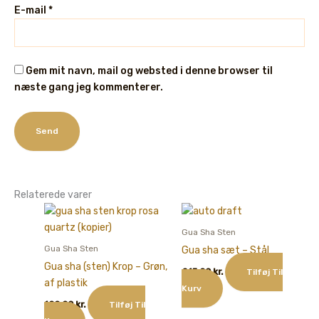
E-mail
*
Gem mit navn, mail og websted i denne browser til
næste gang jeg kommenterer.
Relaterede varer
Gua Sha Sten
Gua Sha Sten
Gua sha sæt – Stål
Gua sha (sten) Krop – Grøn,
215,00
kr.
Tilføj Til
af plastik
Kurv
100,00
kr.
Tilføj Til