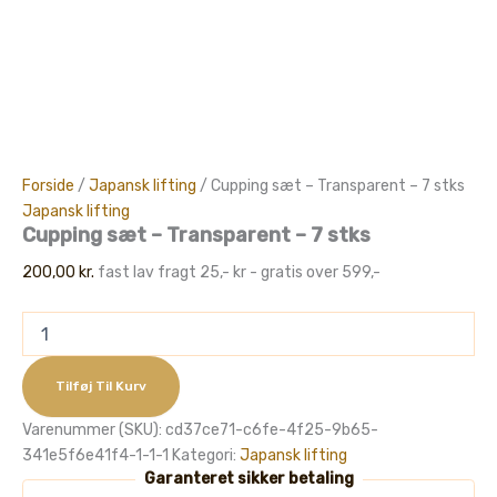
Forside
/
Japansk lifting
/ Cupping sæt – Transparent – 7 stks
Japansk lifting
Cupping sæt – Transparent – 7 stks
200,00
kr.
fast lav fragt 25,- kr - gratis over 599,-
Cupping
sæt
-
Transparent
Tilføj Til Kurv
-
Varenummer (SKU):
cd37ce71-c6fe-4f25-9b65-
7
stks
341e5f6e41f4-1-1-1
Kategori:
Japansk lifting
antal
Garanteret sikker betaling