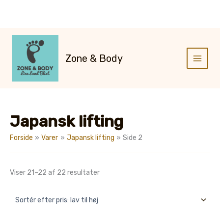
Gå
til
indholdet
Zone & Body
Japansk lifting
Forside
Varer
Japansk lifting
Side 2
Sorteret
Viser 21–22 af 22 resultater
efter
pris:
lav
til