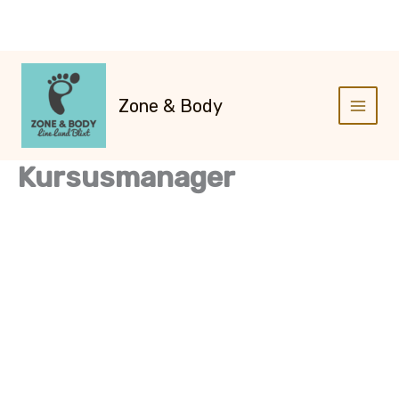
Gå
til
indholdet
Zone & Body
Kursusmanager